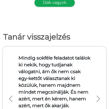
Diák vagyok
Tanár visszajelzés
indig sokféle feladatot találok
A diákok sokkal m
i nekik, hogy tudjanak
a tanulási utat jo
álogatni, ám ők nem csak
sajátjuknak érzik.
gy-kettőt választanak ki
folyamatát értéke
özülük, hanem majdnem
pillanatnyi tudást
indet megcsinálják. És nem
megcsillogtathatj
zért, mert én kérem, hanem
kreativitásukat, 
Previous
Next
zért, mert ők akarják.
a választható fel