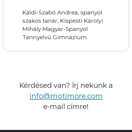
lenyűgöző munkák
áldi-Szabó Andrea, spanyol
zakos tanár, Kispesti Károlyi
Tóth Rita, matem
ihály Magyar-Spanyol
tanár, Eötvös Józs
annyelvű Gimnázium
Gimnázium, Tata
Kérdésed van? Írj nekünk a
info@motimore.com
e-mail címre!