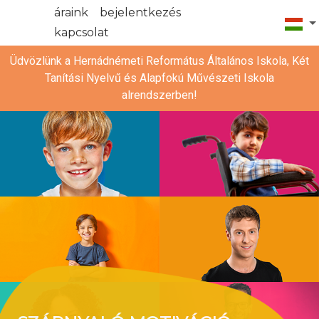
áraink
bejelentkezés
kapcsolat
Üdvözlünk a Hernádnémeti Református Általános Iskola, Két
Tanítási Nyelvű és Alapfokú Művészeti Iskola
alrendszerben!