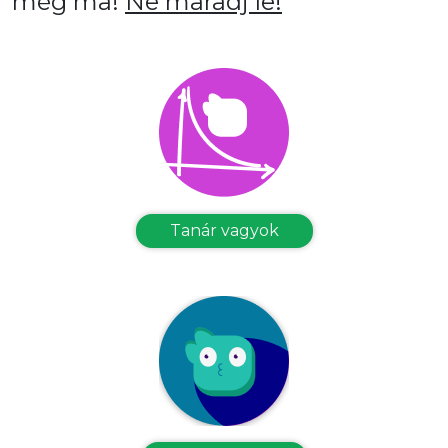
még ma!
Ne maradj le!
Tanár vagyok